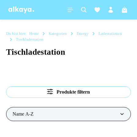
alt springen
Warenk
Du bist hier:
Home
Kategorien
Energy
Ladestationen
Tischladestation
Tischladestation
Produkte filtern