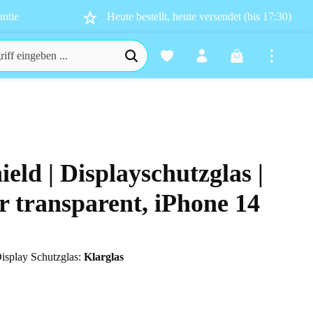
ntie
Heute bestellt, heute versendet (bis 17:30)
Warenkorb enthä
ield | Displayschutzglas |
n 0 von 5 Sternen
r transparent, iPhone 14
isplay Schutzglas:
Klarglas