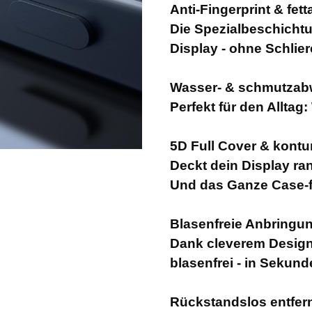
Anti-Fingerprint & fe
Die Spezialbeschichtu
Display - ohne Schlie
Wasser- & schmutzab
Perfekt für den Alltag
5D Full Cover & kont
Deckt dein Display ran
Und das Ganze Case-fr
Blasenfreie Anbringu
Dank cleverem Design g
blasenfrei - in Sekund
Rückstandslos entfer