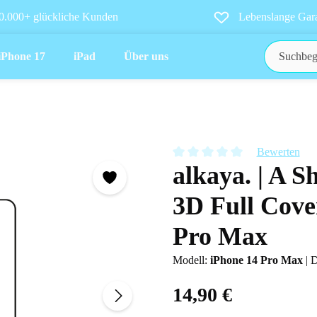
0.000+ glückliche Kunden
Lebenslange Gara
iPhone 17
iPad
Über uns
Bewerten
alkaya. | A Sh
Durchschnittliche Bewertung vo
3D Full Cove
Pro Max
Modell:
iPhone 14 Pro Max
|
D
14,90 €