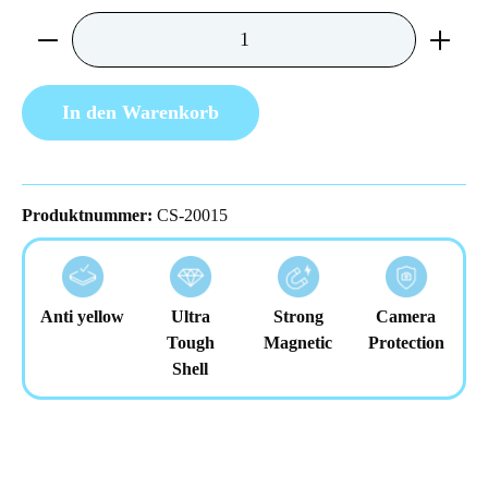
Produkt Anzahl: Gib den gewünschten Wert ein 
In den Warenkorb
Produktnummer:
CS-20015
Anti yellow
Ultra
Strong
Camera
Tough
Magnetic
Protection
Shell