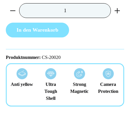
Produkt Anzahl: Gib den gewünschten Wert ein 
In den Warenkorb
Produktnummer:
CS-20020
Anti yellow
Ultra
Strong
Camera
Tough
Magnetic
Protection
Shell