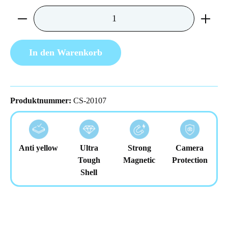
Produkt Anzahl: Gib den gewünschten Wert ein 
In den Warenkorb
Produktnummer:
CS-20107
Anti yellow
Ultra
Strong
Camera
Tough
Magnetic
Protection
Shell