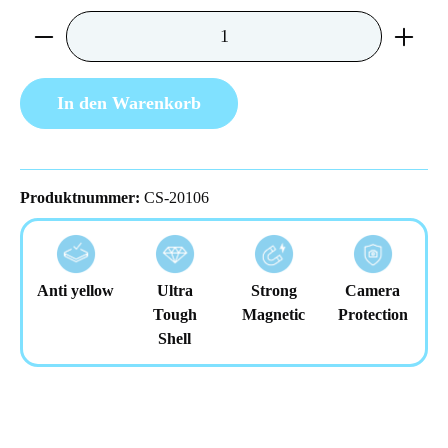
Produkt Anzahl: Gib den gewünschten Wert ein 
In den Warenkorb
Produktnummer:
CS-20106
Anti yellow
Ultra
Strong
Camera
Tough
Magnetic
Protection
Shell