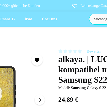
0.000+ glückliche Kunden
Lebenslange Gara
iPhone 17
iPad
Über uns
Bewerten
alkaya. | LU
Durchschnittliche Bewertung vo
kompatibel m
Samsung S2
Modell:
Samsung Galaxy S 22
24,89 €