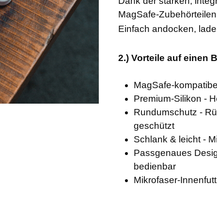
Dank der starken, integr
MagSafe-Zubehörteilen
Einfach andocken, laden
2.) Vorteile auf einen B
MagSafe-kompatibel
Premium-Silikon - H
Rundumschutz - Rüc
geschützt
Schlank & leicht - 
Passgenaues Design
bedienbar
Mikrofaser-Innenfutt