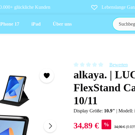
0.000+ glückliche Kunden
Lebenslange Gara
iPhone 17
iPad
Über uns
Bewerten
alkaya. | LU
Durchschnittliche Bewertung vo
FlexStand Ca
10/11
Display Größe:
10.9"
|
Modell:
34,89 €
%
34,90 €
(0.03