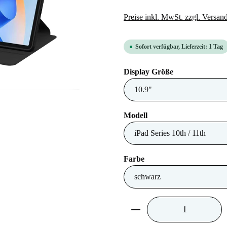
Preise inkl. MwSt. zzgl. Versan
Sofort verfügbar, Lieferzeit: 1 Tag
auswählen
Display Größe
auswählen
Modell
auswählen
Farbe
Produkt Anzahl: Gib 