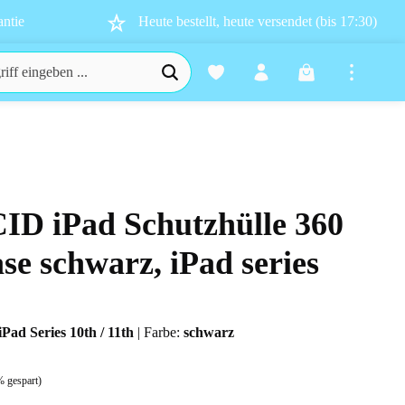
ntie
Heute bestellt, heute versendet (bis 17:30)
Warenkorb enthä
CID iPad Schutzhülle 360
n 0 von 5 Sternen
se schwarz, iPad series
iPad Series 10th / 11th
|
Farbe:
schwarz
% gespart)