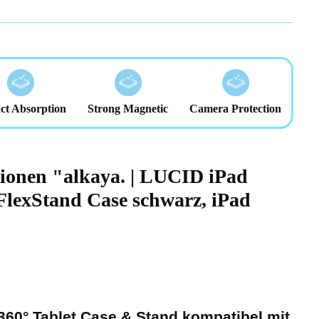
ct Absorption
Strong Magnetic
Camera Protection
ionen "alkaya. | LUCID iPad
FlexStand Case schwarz, iPad
360° Tablet Case & Stand kompatibel mit