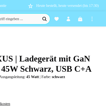
ntie
Heute bestellt, heute versendet (bis 17:30)
Warenkorb enthä
XUS | Ladegerät mit GaN
n 0 von 5 Sternen
 | 45W Schwarz, USB C+A
Ausgangsleitung:
45 Watt
|
Farbe:
schwarz
dkosten