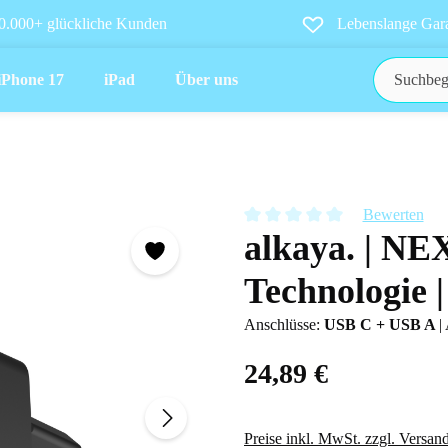
0.000+ glückliche Kunden
Lebenslange Gara
iPhone 17
iPad
Über uns
Bewerten
alkaya. | NE
Durchschnittliche Bewertung vo
Technologie
Anschlüsse:
USB C + USB A
|
24,89 €
Preise inkl. MwSt. zzgl. Versan