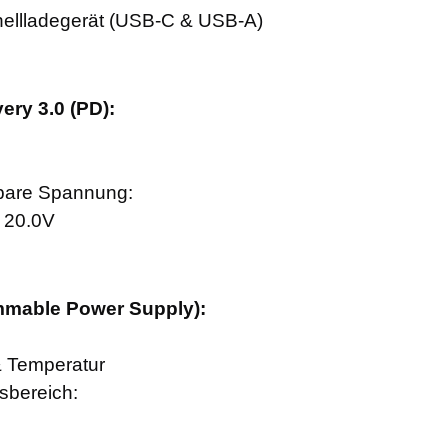
ellladegerät (USB-C & USB-A)
ery 3.0 (PD):
bare Spannung:
/ 20.0V
mmable Power Supply):
& Temperatur
sbereich: