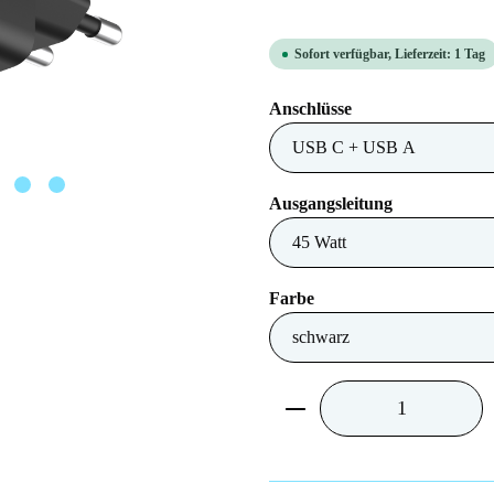
Sofort verfügbar, Lieferzeit: 1 Tag
auswählen
Anschlüsse
auswählen
Ausgangsleitung
auswählen
Farbe
Produkt Anzahl: Gib 