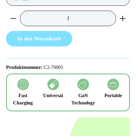
Produkt Anzahl: Gib den gewünschten Wert ein 
In den Warenkorb
Produktnummer:
C2-70005
Fast
Universal
GaN
Portable
Charging
Technology