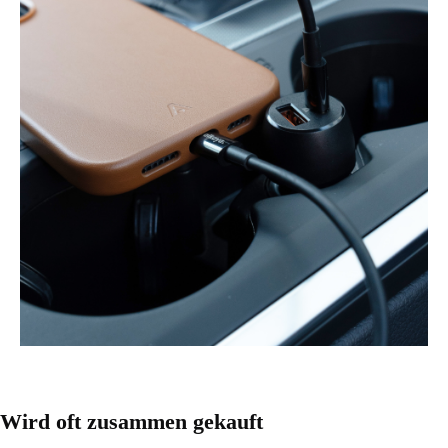
Produktgalerie überspringen
Wird oft zusammen gekauft