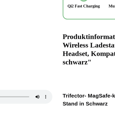
Qi2 Fast Charging
Mul
Produktinformatio
Wireless Ladest
Headset, Kompat
schwarz"
Trifector- MagSafe-
Stand in Schwarz