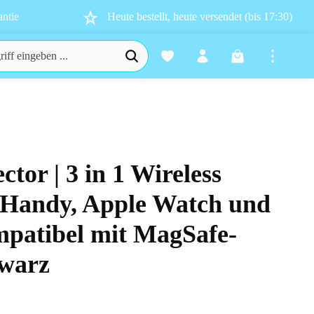
ntie
Heute bestellt, heute versendet (bis 17:30)
Warenkorb enthä
ector | 3 in 1 Wireless
n 0 von 5 Sternen
 Handy, Apple Watch und
patibel mit MagSafe-
hwarz