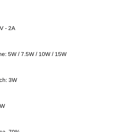
9V - 2A
e: 5W / 7.5W / 10W / 15W
ch: 3W
5W
 ca. 70%