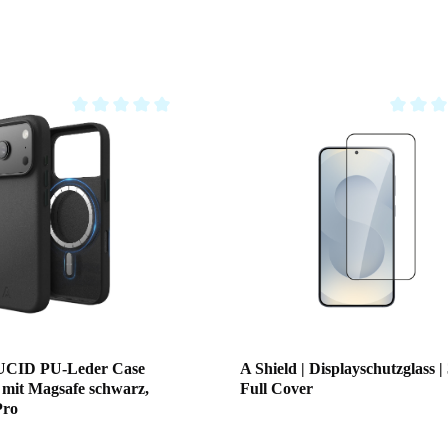
Average rating of 0 out of 5 stars
Average r
LUCID PU-Leder Case
A Shield | Displayschutzglass |
 mit Magsafe schwarz,
Full Cover
Pro