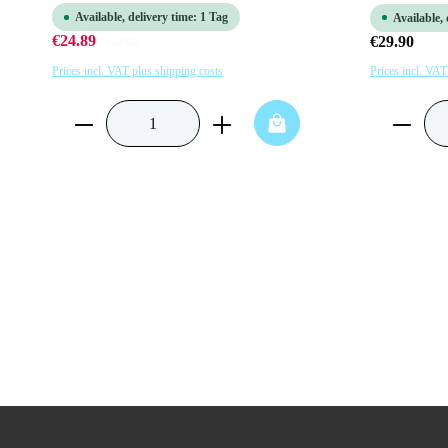
Available, delivery time: 1 Tag
Available, 
€24.89
€29.90
Regular price:
€24.90
Prices incl. VAT
Prices incl. VAT plus shipping costs
Product Quantity: Enter the desired amou
Product