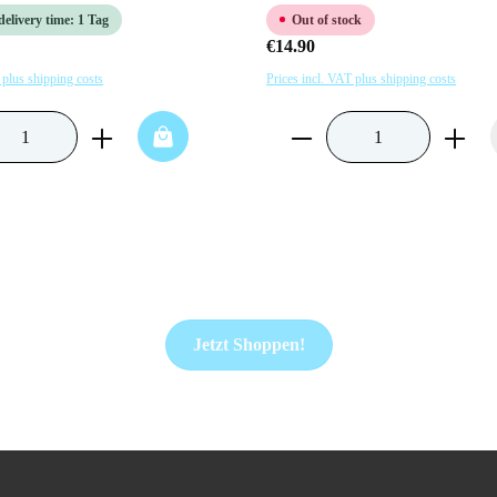
delivery time: 1 Tag
Out of stock
€14.90
 plus shipping costs
Prices incl. VAT plus shipping costs
nt or use the buttons to increase or decrease 
 Quantity: Enter the desired amount or use the
Product Quantity: En
Jetzt Shoppen!