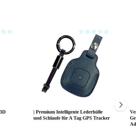
ating of 0 out of 5 stars
Average rating of 0 out of 5 st
 3D
| Premium Intelligente Lederhülle
Ve
und Schlaufe für A Tag GPS Tracker
Ge
Ad
An