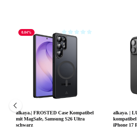
Skip product gallery
0.04
%
Average rating of 0 out of 5 stars
alkaya.| FROSTED Case Kompatibel
alkaya. | 
mit MagSafe, Samsung S26 Ultra
kompatibel
schwarz
iPhone 17 