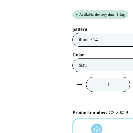
Available, delivery time: 1 Tag
Select
pattern
Select
Color
Product Quantity: Ent
Product number:
CS-20059