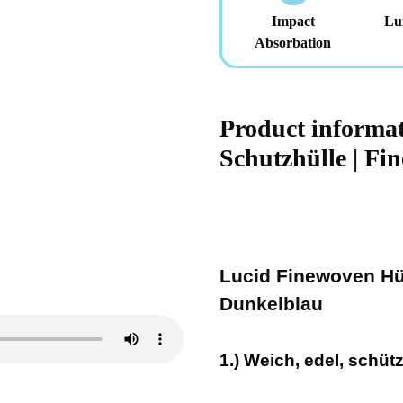
Impact
Lu
Absorbation
Product inform
Schutzhülle | Fi
Lucid Finewoven Hül
Dunkelblau
1.) Weich, edel, schüt