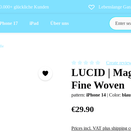
0.000+ glückliche Kunden
Lebenslange Gara
iPhone 17
iPad
Über uns
lle
Create revie
LUCID | Mag
Average rating of 0 out of 5 star
Fine Woven
pattern:
iPhone 14
|
Color:
blau
€29.90
Prices incl. VAT plus shipping c