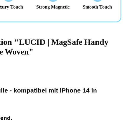
xury Touch
Strong Magnetic
Smooth Touch
ation "LUCID | MagSafe Handy
ne Woven"
le - kompatibel mit iPhone 14 in
zend.