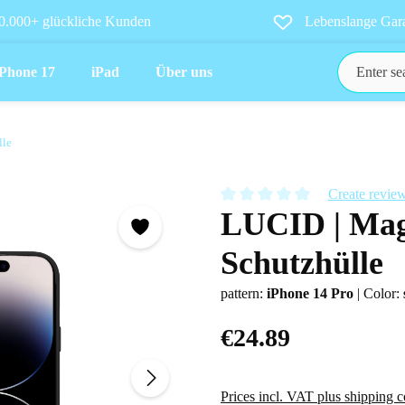
0.000+ glückliche Kunden
Lebenslange Gara
iPhone 17
iPad
Über uns
lle
Create revie
LUCID | Mag
Average rating of 0 out of 5 star
Schutzhülle
pattern:
iPhone 14 Pro
|
Color:
€24.89
Prices incl. VAT plus shipping c