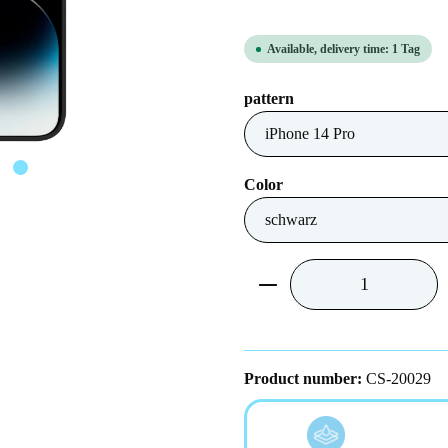
Available, delivery time: 1 Tag
Select
pattern
Select
Color
Product Quantity: Ent
Product number:
CS-20029