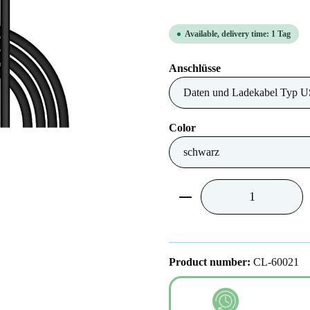
Available, delivery time: 1 Tag
Select
Anschlüsse
Select
Color
Product Quantity: Ent
Product number:
CL-60021