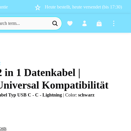
ntie
Heute bestellt, heute versendet (bis 17:30)
Shopping cart co
w
2 in 1 Datenkabel |
s
Universal Kompatibilität
bel Typ USB C - C - Lightning
|
Color:
schwarz
osts