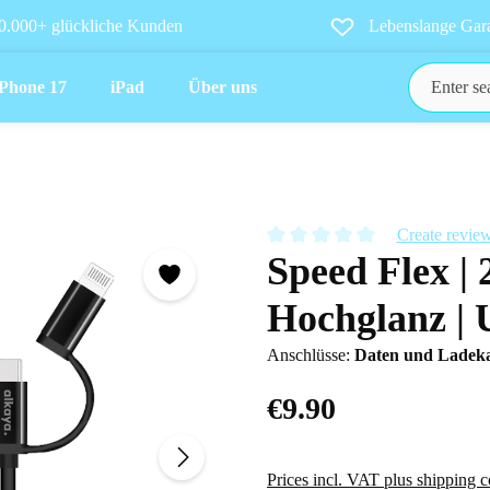
0.000+ glückliche Kunden
Lebenslange Gara
iPhone 17
iPad
Über uns
Create revie
Speed Flex | 
Average rating of 0 out of 5 star
Hochglanz | 
Anschlüsse:
Daten und Ladeka
€9.90
Prices incl. VAT plus shipping c