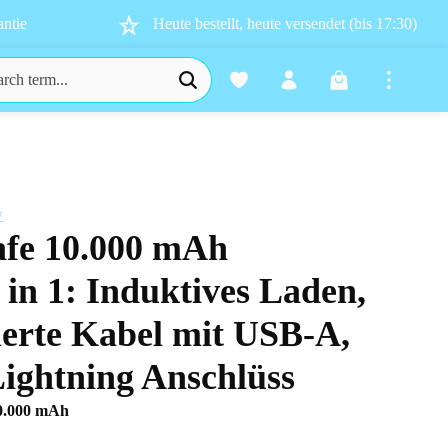
ntie
Heute bestellt, heute versendet (bis 17:30)
Shopping cart co
w
afe 10.000 mAh
s
in 1: Induktives Laden,
rierte Kabel mit USB-A,
ightning Anschlüss
0.000 mAh