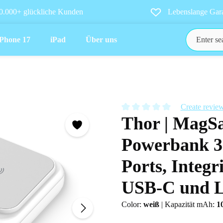
0.000+ glückliche Kunden
Lebenslange Gara
iPhone 17
iPad
Über uns
Create revie
Thor | MagS
Average rating of 0 out of 5 star
Powerbank 3 
Ports, Integ
USB-C und L
Color:
weiß
|
Kapazität mAh:
1