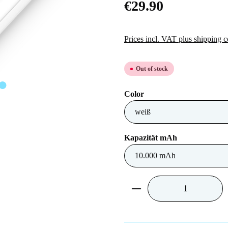
€29.90
Prices incl. VAT plus shipping c
Out of stock
Select
Color
Select
Kapazität mAh
Product Quantity: Ent