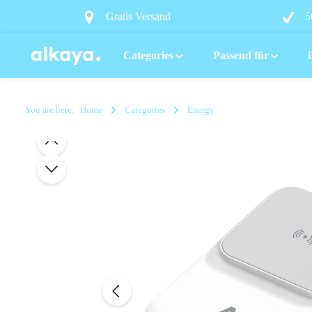
search
Skip to main navigation
Gratis Versand
5
Categories
Passend für
You are here:
Home
Categories
Energy
Skip image gallery