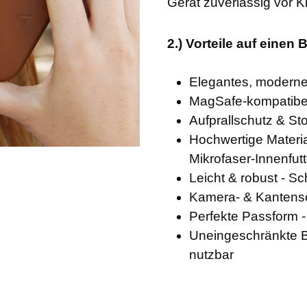
Gerät zuverlässig vor K
2.) Vorteile auf einen B
Elegantes, moderne
MagSafe-kompatibel
Aufprallschutz & Sto
Hochwertige Materia
Mikrofaser-Innenfutt
Leicht & robust - S
Kamera- & Kantensch
Perfekte Passform 
Uneingeschränkte Be
nutzbar