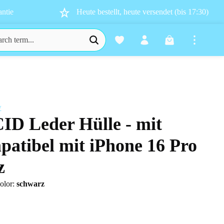
ntie
Heute bestellt, heute versendet (bis 17:30)
Shopping cart co
w
CID Leder Hülle - mit
s
atibel mit iPhone 16 Pro
z
olor:
schwarz