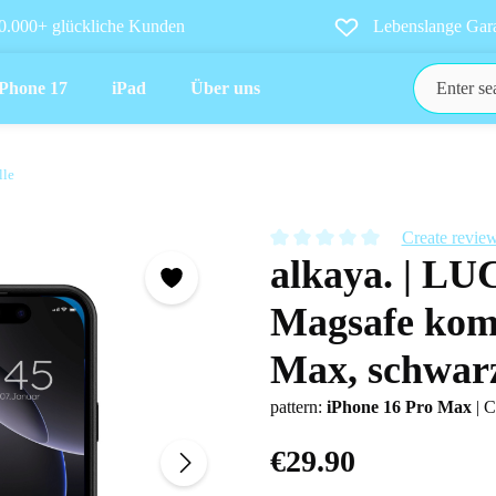
0.000+ glückliche Kunden
Lebenslange Gara
iPhone 17
iPad
Über uns
lle
Create revie
alkaya. | LU
Average rating of 0 out of 5 star
Magsafe komp
Max, schwar
pattern:
iPhone 16 Pro Max
|
C
€29.90