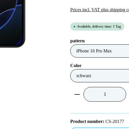
Prices incl. VAT plus shipping c
Available, delivery time: 1 Tag
Select
pattern
Select
Color
Product Quantity: Ent
Product number:
CS-20177