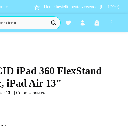
ntie
Heute bestellt, heute versendet (bis 17:30)
Shopping cart co
w
CID iPad 360 FlexStand
s
, iPad Air 13"
ze:
13"
|
Color:
schwarz
osts