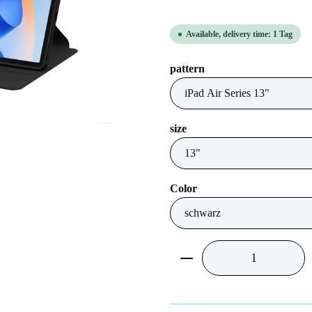
Available, delivery time: 1 Tag
Select
pattern
Select
size
Select
Color
Product Quantity: Ent