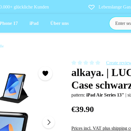
0.000+ glückliche Kunden
Lebenslange Gara
iPhone 17
iPad
Über uns
lle
Create revie
alkaya. | LU
Average rating of 0 out of 5 star
Case schwarz
pattern:
iPad Air Series 13"
|
si
€39.90
Prices incl. VAT plus shipping c