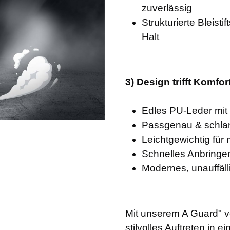
zuverlässig
Strukturierte Bleisti
Halt
3) Design trifft Komfor
Edles PU-Leder mit 
Passgenau & schlank
Leichtgewichtig für 
Schnelles Anbringen
Modernes, unauffälli
Mit unserem A Guard" v
stilvolles Auftreten in e